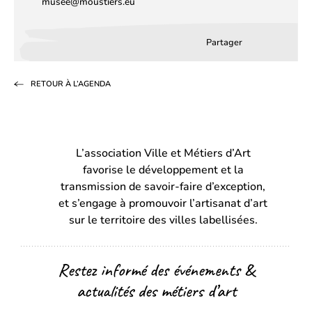
musee@moustiers.eu
Partager
Partager
Partager
Partag
sur
sur
par
RETOUR À L’AGENDA
Facebook
LinkedIn
email
(s’ouvre
(s’ouvre
dans
dans
L’association Ville et Métiers d’Art
un
un
favorise le développement et la
nouvel
nouvel
transmission de savoir-faire d’exception,
onglet)
onglet)
et s’engage à promouvoir l’artisanat d’art
sur le territoire des villes labellisées.
Restez informé des événements &
actualités des métiers d’art