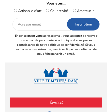
Vous êtes...
Artisan-e d'art
Collectivité
Amateur-e
Adresse
email
En renseignant votre adresse email, vous acceptez de recevoir
nos actualités par courrier électronique et vous prenez
connaissance de notre politique de confidentialité. Si vous
souhaitez vous désinscrire, merci de cliquer sur ce lien ou de
nous faire parvenir un email.
Facebook
YouTube
Instagram
LinkedIn
(s’ouvre
(s’ouvre
(s’ouvre
(s’ouvre
Contact
dans
dans
dans
dans
un
un
un
un