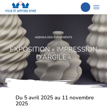
Aller
à
la
recherche
AGENDA DES ÉVÈNEMENTS
EXPOSITION « IMPRESSION
D’ARGILE »
Du 5 avril 2025 au 11 novembre
2025