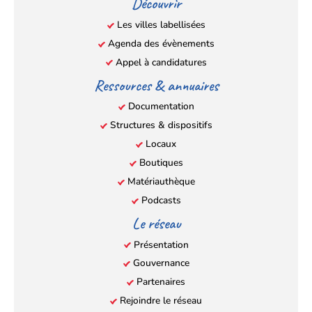
Découvrir
nouvel
nouvel
nouvel
nouvel
Les villes labellisées
onglet)
onglet)
onglet)
onglet)
Agenda des évènements
Appel à candidatures
Ressources & annuaires
Documentation
Structures & dispositifs
Locaux
Boutiques
Matériauthèque
Podcasts
Le réseau
Présentation
Gouvernance
Partenaires
Rejoindre le réseau