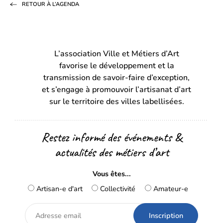
RETOUR À L’AGENDA
Facebook
LinkedIn
email
(s’ouvre
(s’ouvre
dans
dans
L’association Ville et Métiers d’Art
un
un
favorise le développement et la
nouvel
nouvel
transmission de savoir-faire d’exception,
onglet)
onglet)
et s’engage à promouvoir l’artisanat d’art
sur le territoire des villes labellisées.
Restez informé des événements &
actualités des métiers d’art
Vous êtes...
Artisan-e d'art
Collectivité
Amateur-e
Adresse