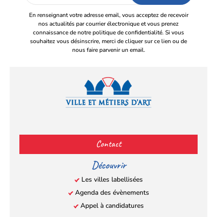
email
En renseignant votre adresse email, vous acceptez de recevoir
nos actualités par courrier électronique et vous prenez
connaissance de notre politique de confidentialité. Si vous
souhaitez vous désinscrire, merci de cliquer sur ce lien ou de
nous faire parvenir un email.
Facebook
YouTube
Instagram
LinkedIn
(s’ouvre
(s’ouvre
(s’ouvre
(s’ouvre
Contact
dans
dans
dans
dans
un
un
un
un
Découvrir
nouvel
nouvel
nouvel
nouvel
Les villes labellisées
onglet)
onglet)
onglet)
onglet)
Agenda des évènements
Appel à candidatures