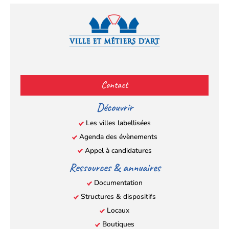
Facebook
YouTube
Instagram
LinkedIn
(s’ouvre
(s’ouvre
(s’ouvre
(s’ouvre
Contact
dans
dans
dans
dans
un
un
un
un
Découvrir
nouvel
nouvel
nouvel
nouvel
Les villes labellisées
onglet)
onglet)
onglet)
onglet)
Agenda des évènements
Appel à candidatures
Ressources & annuaires
Documentation
Structures & dispositifs
Locaux
Boutiques