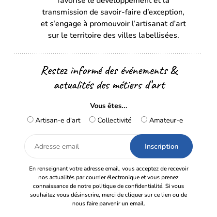
favorise le développement et la
nouvel
nouvel
transmission de savoir-faire d’exception,
onglet)
onglet)
et s’engage à promouvoir l’artisanat d’art
sur le territoire des villes labellisées.
Restez informé des événements &
actualités des métiers d’art
Vous êtes...
Artisan-e d'art
Collectivité
Amateur-e
Adresse
email
En renseignant votre adresse email, vous acceptez de recevoir
nos actualités par courrier électronique et vous prenez
connaissance de notre politique de confidentialité. Si vous
souhaitez vous désinscrire, merci de cliquer sur ce lien ou de
nous faire parvenir un email.