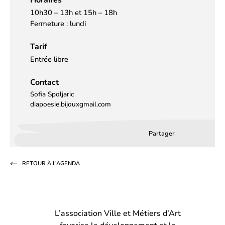
10h30 – 13h et 15h – 18h
Fermeture : lundi
Tarif
Entrée libre
Contact
Sofia Spoljaric
diapoesie.bijouxgmail.com
Partager
Partager
Partager
Partag
sur
sur
par
RETOUR À L’AGENDA
Facebook
LinkedIn
email
(s’ouvre
(s’ouvre
dans
dans
L’association Ville et Métiers d’Art
un
un