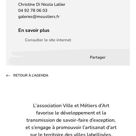
Christine Di Nicola Lallier
04 92 78 06 03
galeries@moustiers.fr
En savoir plus
Consulter le site internet
Partager
Partager
Partager
Partag
sur
sur
par
RETOUR À L’AGENDA
Facebook
LinkedIn
email
(s’ouvre
(s’ouvre
dans
dans
L’association Ville et Métiers d’Art
un
un
favorise le développement et la
nouvel
nouvel
transmission de savoir-faire d’exception,
onglet)
onglet)
et s’engage à promouvoir l’artisanat d’art
sur le territoire des villes labellisées.