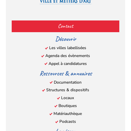
Facebook
YouTube
Instagram
LinkedIn
(s’ouvre
(s’ouvre
(s’ouvre
(s’ouvre
Contact
dans
dans
dans
dans
un
un
un
un
Découvrir
nouvel
nouvel
nouvel
nouvel
Les villes labellisées
onglet)
onglet)
onglet)
onglet)
Agenda des évènements
Appel à candidatures
Ressources & annuaires
Documentation
Structures & dispositifs
Locaux
Boutiques
Matériauthèque
Podcasts