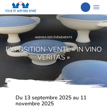
Aller
à
la
recherche
AGENDA DES ÉVÈNEMENTS
EXPOSITION-VENTE « IN VINO
VERITAS »
Du 13 septembre 2025 au 11
novembre 2025