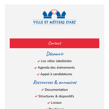
Facebook
YouTube
Instagram
LinkedIn
(s’ouvre
(s’ouvre
(s’ouvre
(s’ouvre
Contact
dans
dans
dans
dans
un
un
un
un
Découvrir
nouvel
nouvel
nouvel
nouvel
Les villes labellisées
onglet)
onglet)
onglet)
onglet)
Agenda des évènements
Appel à candidatures
Ressources & annuaires
Documentation
Structures & dispositifs
Locaux