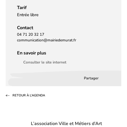
Tarif
Entrée libre
Contact
04 71 20 32 17
communication@mairiedemurat.fr
En savoir plus
Consulter le site internet
Partager
Partager
Partager
Partag
sur
sur
par
RETOUR À L’AGENDA
Facebook
LinkedIn
email
(s’ouvre
(s’ouvre
dans
dans
L’association Ville et Métiers d’Art
un
un