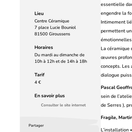
essentielle dan
engendre la for
Lieu
Centre Céramique
Intimement lié
7 place Lucie Bouniol
permettent une
81500 Giroussens
émotionnelles
Horaires
La céramique c
Du mardi au dimanche de
œuvres profond
10h à 12h et de 14h à 18h
concepts. Les 
Tarif
dialogue puissa
4 €
Pascal Geoffr
En savoir plus
sein de l’atel
de Serres ), p
Consulter le site internet
Fragile, Marti
Partager
Partager
Partager
Partager
L’installation