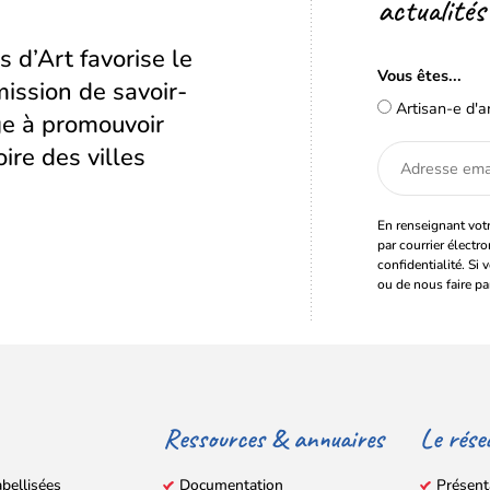
actualités
s d’Art favorise le
Vous êtes...
ission de savoir-
Artisan-e d'a
age à promouvoir
oire des villes
Adresse
email
En renseignant votr
par courrier électr
confidentialité. Si 
ou de nous faire pa
Ressources & annuaires
Le rése
abellisées
Documentation
Présent