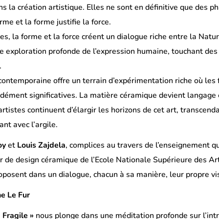
s la création artistique. Elles ne sont en définitive que des ph
me et la forme justifie la force.
es, la forme et la force créent un dialogue riche entre la Natu
 exploration profonde de l’expression humaine, touchant des di
.
ontemporaine offre un terrain d’expérimentation riche où les f
ément significatives. La matière céramique devient langage e
artistes continuent d’élargir les horizons de cet art, transce
nt avec l’argile.
oy
et
Louis Zajdela
, complices au travers de l’enseignement q
ier de design céramique de l’Ecole Nationale Supérieure des 
roposent dans un dialogue, chacun à sa manière, leur propre vis
ne Le Fur
« Fragile »
nous plonge dans une méditation profonde sur l’intr