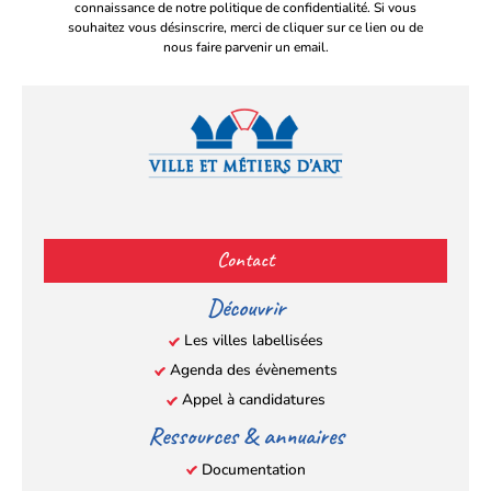
connaissance de notre politique de confidentialité. Si vous
souhaitez vous désinscrire, merci de cliquer sur ce lien ou de
nous faire parvenir un email.
Facebook
YouTube
Instagram
LinkedIn
(s’ouvre
(s’ouvre
(s’ouvre
(s’ouvre
Contact
dans
dans
dans
dans
un
un
un
un
Découvrir
nouvel
nouvel
nouvel
nouvel
Les villes labellisées
onglet)
onglet)
onglet)
onglet)
Agenda des évènements
Appel à candidatures
Ressources & annuaires
Documentation