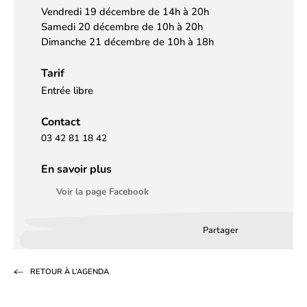
Vendredi 19 décembre de 14h à 20h
Samedi 20 décembre de 10h à 20h
Dimanche 21 décembre de 10h à 18h
Tarif
Entrée libre
Contact
03 42 81 18 42
En savoir plus
Voir la page Facebook
Partager
Partager
Partager
Partag
sur
sur
par
RETOUR À L’AGENDA
Facebook
LinkedIn
email
(s’ouvre
(s’ouvre