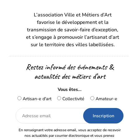
dans
dans
L’association Ville et Métiers d’Art
un
un
favorise le développement et la
nouvel
nouvel
transmission de savoir-faire d’exception,
onglet)
onglet)
et s’engage à promouvoir l’artisanat d’art
sur le territoire des villes labellisées.
Restez informé des événements &
actualités des métiers d’art
Vous êtes...
Artisan-e d'art
Collectivité
Amateur-e
Adresse
email
En renseignant votre adresse email, vous acceptez de recevoir
nos actualités par courrier électronique et vous prenez