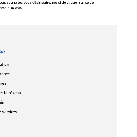
vous souhaitez vous désinscrire, merci de cliquer sur ce lien
rvenir un email.
au
ation
nance
ires
re le réseau
tés
e services