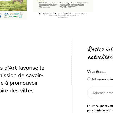
Restez in
actualités
s d’Art favorise le
Vous êtes...
ission de savoir-
Artisan-e d'a
age à promouvoir
oire des villes
Adresse
email
En renseignant votr
par courrier électr