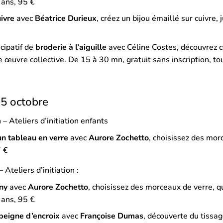
 ans, 95 €
ivre
avec
Béatrice Durieux
, créez un bijou émaillé sur cuivre,
cipatif de
broderie à l’aiguille
avec Céline Costes, découvrez c
 œuvre collective. De 15 à 30 mn, gratuit sans inscription, to
5 octobre
– Ateliers d’initiation enfants
un tableau en verre
avec
Aurore Zochetto
, choisissez des mor
7 €
Ateliers d’initiation :
any
avec
Aurore Zochetto
, choisissez des morceaux de verre, qu
 ans, 95 €
peigne d’encroix
avec
Françoise Dumas
, découverte du tissa