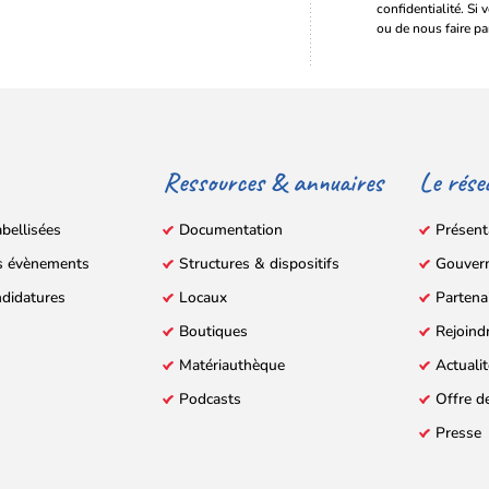
confidentialité. Si 
ou de nous faire pa
Ressources & annuaires
Le rése
abellisées
Documentation
Présent
s évènements
Structures & dispositifs
Gouver
ndidatures
Locaux
Partena
Boutiques
Rejoind
Matériauthèque
Actuali
Podcasts
Offre d
Presse