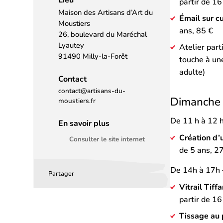
partir de 16
Maison des Artisans d’Art du
Émail sur cu
Moustiers
ans, 85 €
26, boulevard du Maréchal
Lyautey
Atelier parti
91490 Milly-la-Forêt
touche à une
adulte)
Contact
contact@artisans-du-
Dimanche 
moustiers.fr
De 11 h à 12 h 
En savoir plus
Création d’
Consulter le site internet
de 5 ans, 2
De 14h à 17h – 
Partager
Partager
Partager
Partager
Vitrail Tiff
sur
sur
par
partir de 16
Facebook
LinkedIn
email
Tissage au 