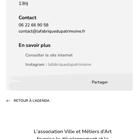
13h)
Contact
06 22 66 90 58
contact@lafabriquedupatrimoine.fr
En savoir plus
Consulter le site internet
Instagram :
lafabriquedupatrimoine
Partager
Partager
Partager
Partag
sur
sur
par
RETOUR À L’AGENDA
Facebook
LinkedIn
email
(s’ouvre
(s’ouvre
dans
dans
L’association Ville et Métiers d’Art
un
un