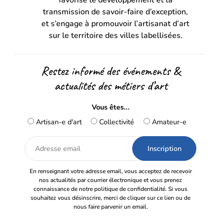
favorise le développement et la
nouvel
nouvel
transmission de savoir-faire d’exception,
onglet)
onglet)
et s’engage à promouvoir l’artisanat d’art
sur le territoire des villes labellisées.
Restez informé des événements &
actualités des métiers d’art
Vous êtes...
Artisan-e d'art
Collectivité
Amateur-e
Adresse
email
En renseignant votre adresse email, vous acceptez de recevoir
nos actualités par courrier électronique et vous prenez
connaissance de notre politique de confidentialité. Si vous
souhaitez vous désinscrire, merci de cliquer sur ce lien ou de
nous faire parvenir un email.