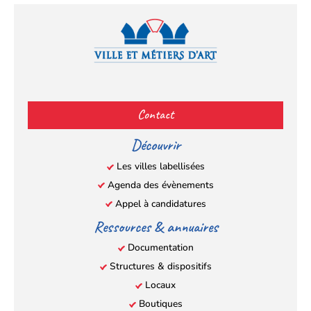
Facebook
YouTube
Instagram
LinkedIn
(s’ouvre
(s’ouvre
(s’ouvre
(s’ouvre
Contact
dans
dans
dans
dans
un
un
un
un
Découvrir
nouvel
nouvel
nouvel
nouvel
Les villes labellisées
onglet)
onglet)
onglet)
onglet)
Agenda des évènements
Appel à candidatures
Ressources & annuaires
Documentation
Structures & dispositifs
Locaux
Boutiques