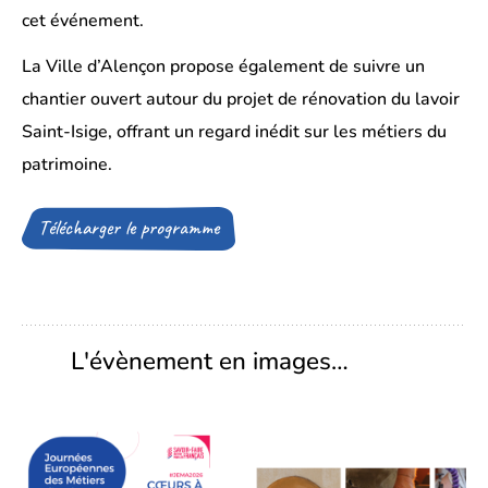
cet événement.
La Ville d’Alençon propose également de suivre un
chantier ouvert autour du projet de rénovation du lavoir
Saint-Isige, offrant un regard inédit sur les métiers du
patrimoine.
Télécharger le programme
(Ouverture
d’un
fichier
dans
un
nouvel
onglet)
L'évènement en images…