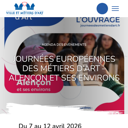
Aller
à
la
recherche
AGENDA DES ÉVÈNEMENTS
JOURNÉES EUROPÉENNES
DES MÉTIERS D’ART –
ALENÇON ET SES ENVIRONS
Du 7 au 12 avril 2026