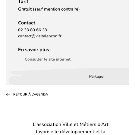
Tarif
Gratuit (sauf mention contraire)
Contact
02 33 80 66 33
contact@visitalencon.fr
En savoir plus
Consulter le site internet
Partager
Partager
Partager
Partag
sur
sur
par
RETOUR À L’AGENDA
Facebook
LinkedIn
email
(s’ouvre
(s’ouvre
dans
dans
L’association Ville et Métiers d’Art
un
un
favorise le développement et la
nouvel
nouvel