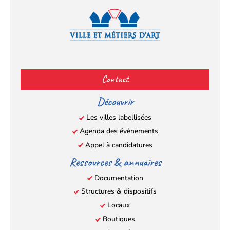
Facebook
YouTube
Instagram
LinkedIn
(s’ouvre
(s’ouvre
(s’ouvre
(s’ouvre
Contact
dans
dans
dans
dans
un
un
un
un
Découvrir
nouvel
nouvel
nouvel
nouvel
Les villes labellisées
onglet)
onglet)
onglet)
onglet)
Agenda des évènements
Appel à candidatures
Ressources & annuaires
Documentation
Structures & dispositifs
Locaux
Boutiques