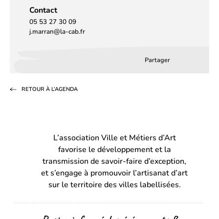
Contact
05 53 27 30 09
j.marran@la-cab.fr
Partager
Partager
Partager
Partag
sur
sur
par
RETOUR À L’AGENDA
Facebook
LinkedIn
email
(s’ouvre
(s’ouvre
dans
dans
L’association Ville et Métiers d’Art
un
un
favorise le développement et la
nouvel
nouvel
transmission de savoir-faire d’exception,
onglet)
onglet)
et s’engage à promouvoir l’artisanat d’art
sur le territoire des villes labellisées.