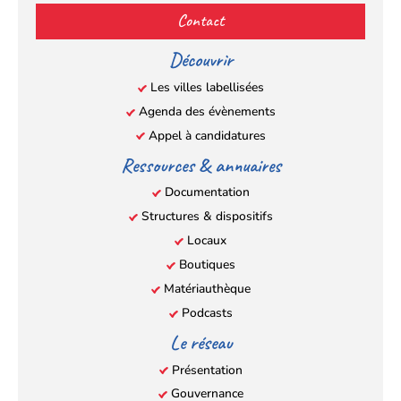
(s’ouvre
(s’ouvre
(s’ouvre
(s’ouvre
Contact
dans
dans
dans
dans
un
un
un
un
Découvrir
nouvel
nouvel
nouvel
nouvel
Les villes labellisées
onglet)
onglet)
onglet)
onglet)
Agenda des évènements
Appel à candidatures
Ressources & annuaires
Documentation
Structures & dispositifs
Locaux
Boutiques
Matériauthèque
Podcasts
Le réseau
Présentation
Gouvernance