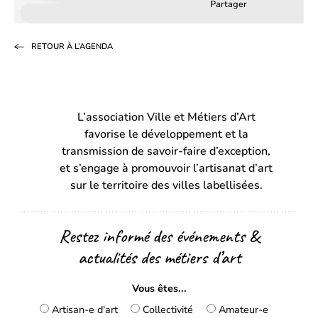
Partager
Partager
Partager
Partag
sur
sur
par
RETOUR À L’AGENDA
Facebook
LinkedIn
email
(s’ouvre
(s’ouvre
dans
dans
L’association Ville et Métiers d’Art
un
un
favorise le développement et la
nouvel
nouvel
transmission de savoir-faire d’exception,
onglet)
onglet)
et s’engage à promouvoir l’artisanat d’art
sur le territoire des villes labellisées.
Restez informé des événements &
actualités des métiers d’art
Vous êtes...
Artisan-e d'art
Collectivité
Amateur-e