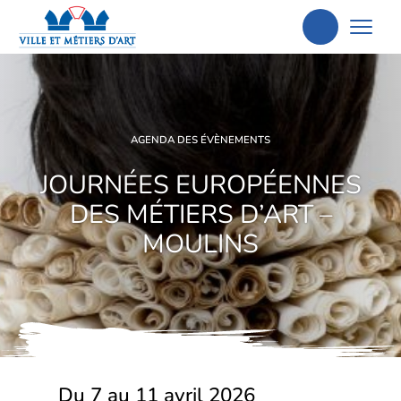
Aller
à
la
recherche
AGENDA DES ÉVÈNEMENTS
JOURNÉES EUROPÉENNES
DES MÉTIERS D’ART –
MOULINS
Du 7 au 11 avril 2026