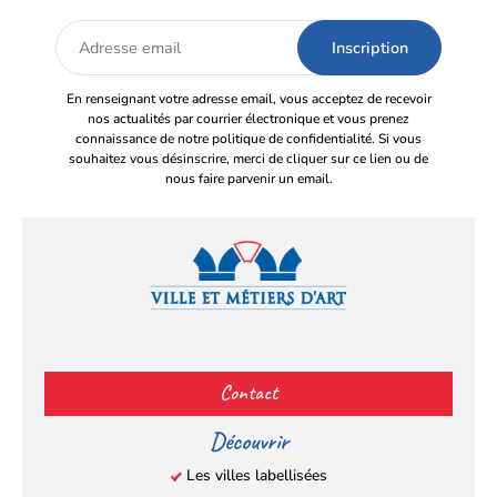
Adresse
email
En renseignant votre adresse email, vous acceptez de recevoir
nos actualités par courrier électronique et vous prenez
connaissance de notre politique de confidentialité. Si vous
souhaitez vous désinscrire, merci de cliquer sur ce lien ou de
nous faire parvenir un email.
Facebook
YouTube
Instagram
LinkedIn
(s’ouvre
(s’ouvre
(s’ouvre
(s’ouvre
Contact
dans
dans
dans
dans
un
un
un
un
Découvrir
nouvel
nouvel
nouvel
nouvel
Les villes labellisées
onglet)
onglet)
onglet)
onglet)