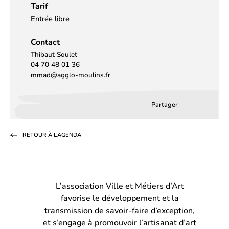
Tarif
Entrée libre
Contact
Thibaut Soulet
04 70 48 01 36
mmad@agglo-moulins.fr
Partager
Partager
Partager
Partag
sur
sur
par
RETOUR À L’AGENDA
Facebook
LinkedIn
email
(s’ouvre
(s’ouvre
dans
dans
L’association Ville et Métiers d’Art
un
un
favorise le développement et la
nouvel
nouvel
transmission de savoir-faire d’exception,
onglet)
onglet)
et s’engage à promouvoir l’artisanat d’art