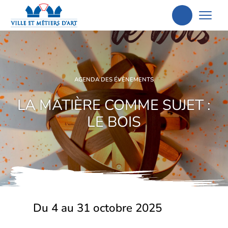
Aller
à
la
recherche
AGENDA DES ÉVÈNEMENTS
LA MATIÈRE COMME SUJET :
LE BOIS
Du 4 au 31 octobre 2025