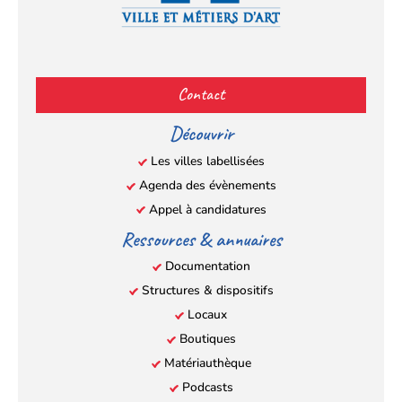
Facebook
YouTube
Instagram
LinkedIn
(s’ouvre
(s’ouvre
(s’ouvre
(s’ouvre
Contact
dans
dans
dans
dans
un
un
un
un
Découvrir
nouvel
nouvel
nouvel
nouvel
Les villes labellisées
onglet)
onglet)
onglet)
onglet)
Agenda des évènements
Appel à candidatures
Ressources & annuaires
Documentation
Structures & dispositifs
Locaux
Boutiques
Matériauthèque
Podcasts