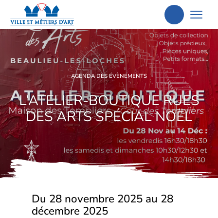
Aller
à
la
recherche
AGENDA DES ÉVÈNEMENTS
L’ATELIER-BOUTIQUE RUES
DES ARTS SPÉCIAL NOËL
Du 28 novembre 2025 au 28
décembre 2025