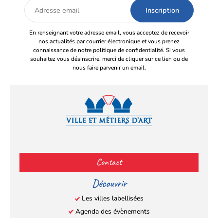
Adresse
email
En renseignant votre adresse email, vous acceptez de recevoir
nos actualités par courrier électronique et vous prenez
connaissance de notre politique de confidentialité. Si vous
souhaitez vous désinscrire, merci de cliquer sur ce lien ou de
nous faire parvenir un email.
Facebook
YouTube
Instagram
LinkedIn
(s’ouvre
(s’ouvre
(s’ouvre
(s’ouvre
Contact
dans
dans
dans
dans
un
un
un
un
Découvrir
nouvel
nouvel
nouvel
nouvel
Les villes labellisées
onglet)
onglet)
onglet)
onglet)
Agenda des évènements