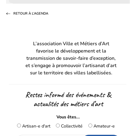
sur
sur
par
RETOUR À L’AGENDA
Facebook
LinkedIn
email
(s’ouvre
(s’ouvre
dans
dans
L’association Ville et Métiers d’Art
un
un
favorise le développement et la
nouvel
nouvel
transmission de savoir-faire d’exception,
onglet)
onglet)
et s’engage à promouvoir l’artisanat d’art
sur le territoire des villes labellisées.
Restez informé des événements &
actualités des métiers d’art
Vous êtes...
Artisan-e d'art
Collectivité
Amateur-e