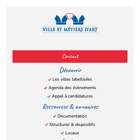
Facebook
YouTube
Instagram
LinkedIn
(s’ouvre
(s’ouvre
(s’ouvre
(s’ouvre
Contact
dans
dans
dans
dans
un
un
un
un
Découvrir
nouvel
nouvel
nouvel
nouvel
Les villes labellisées
onglet)
onglet)
onglet)
onglet)
Agenda des évènements
Appel à candidatures
Ressources & annuaires
Documentation
Structures & dispositifs
Locaux