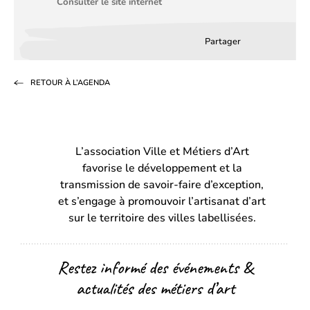
Consulter le site internet
Partager
Partager
Partager
Partag
sur
sur
par
RETOUR À L’AGENDA
Facebook
LinkedIn
email
(s’ouvre
(s’ouvre
dans
dans
L’association Ville et Métiers d’Art
un
un
favorise le développement et la
nouvel
nouvel
transmission de savoir-faire d’exception,
onglet)
onglet)
et s’engage à promouvoir l’artisanat d’art
sur le territoire des villes labellisées.
Restez informé des événements &
actualités des métiers d’art