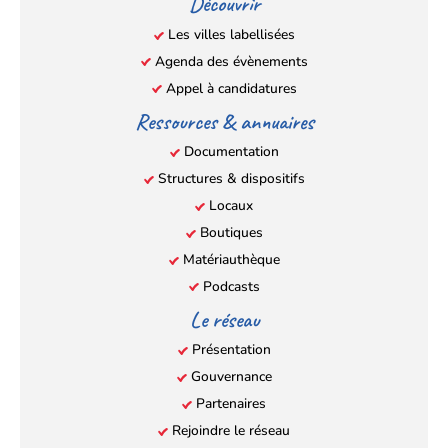
Découvrir
nouvel
nouvel
nouvel
nouvel
Les villes labellisées
onglet)
onglet)
onglet)
onglet)
Agenda des évènements
Appel à candidatures
Ressources & annuaires
Documentation
Structures & dispositifs
Locaux
Boutiques
Matériauthèque
Podcasts
Le réseau
Présentation
Gouvernance
Partenaires
Rejoindre le réseau