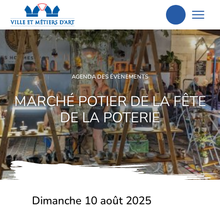
Aller
à
la
recherche
AGENDA DES ÉVÈNEMENTS
MARCHÉ POTIER DE LA FÊTE
DE LA POTERIE
Dimanche 10 août 2025