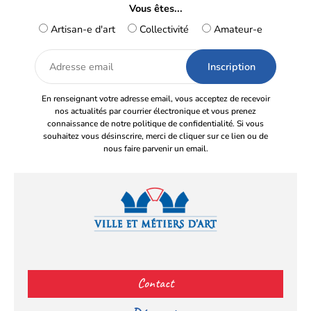
Vous êtes...
Artisan-e d'art
Collectivité
Amateur-e
Adresse
email
En renseignant votre adresse email, vous acceptez de recevoir
nos actualités par courrier électronique et vous prenez
connaissance de notre politique de confidentialité. Si vous
souhaitez vous désinscrire, merci de cliquer sur ce lien ou de
nous faire parvenir un email.
Facebook
YouTube
Instagram
LinkedIn
(s’ouvre
(s’ouvre
(s’ouvre
(s’ouvre
Contact
dans
dans
dans
dans
un
un
un
un