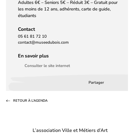
Adultes 6€ – Seniors 5€ – Réduit 3€ – Gratuit pour
les moins de 12 ans, adhérents, carte de guide,
étudiants
Contact
05 61 81 72 10
contact@museedubois.com
En savoir plus
Consulter le site internet
Partager
Partager
Partager
Partag
sur
sur
par
RETOUR À L’AGENDA
Facebook
LinkedIn
email
(s’ouvre
(s’ouvre
dans
dans
L’association Ville et Métiers d’Art
un
un