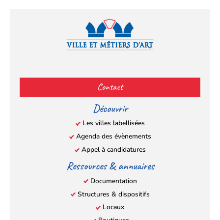
Facebook
YouTube
Instagram
LinkedIn
(s’ouvre
(s’ouvre
(s’ouvre
(s’ouvre
Contact
dans
dans
dans
dans
un
un
un
un
Découvrir
nouvel
nouvel
nouvel
nouvel
Les villes labellisées
onglet)
onglet)
onglet)
onglet)
Agenda des évènements
Appel à candidatures
Ressources & annuaires
Documentation
Structures & dispositifs
Locaux