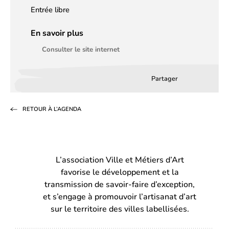
Entrée libre
En savoir plus
Consulter le site internet
Partager
Partager
Partager
Partag
sur
sur
par
RETOUR À L’AGENDA
Facebook
LinkedIn
email
(s’ouvre
(s’ouvre
dans
dans
L’association Ville et Métiers d’Art
un
un
favorise le développement et la
nouvel
nouvel
transmission de savoir-faire d’exception,
onglet)
onglet)
et s’engage à promouvoir l’artisanat d’art
sur le territoire des villes labellisées.