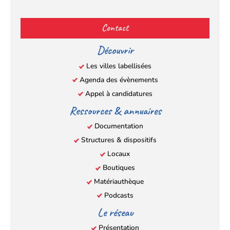
Facebook
YouTube
Instagram
LinkedIn
(s’ouvre
(s’ouvre
(s’ouvre
(s’ouvre
Contact
dans
dans
dans
dans
un
un
un
un
Découvrir
nouvel
nouvel
nouvel
nouvel
Les villes labellisées
onglet)
onglet)
onglet)
onglet)
Agenda des évènements
Appel à candidatures
Ressources & annuaires
Documentation
Structures & dispositifs
Locaux
Boutiques
Matériauthèque
Podcasts
Le réseau
Présentation