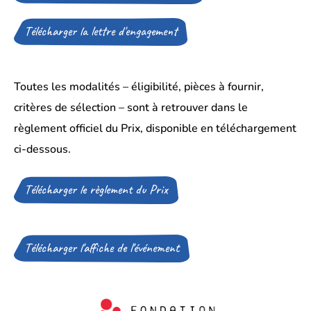
d’un
fichier
dans
Télécharger la lettre d'engagement
(Ouverture
un
d’un
nouvel
fichier
onglet)
dans
un
Toutes les modalités – éligibilité, pièces à fournir,
nouvel
critères de sélection – sont à retrouver dans le
onglet)
règlement officiel du Prix, disponible en téléchargement
ci-dessous.
Télécharger le règlement du Prix
(Ouverture
d’un
fichier
dans
un
Télécharger l'affiche de l'événement
(Ouverture
nouvel
d’un
onglet)
fichier
dans
un