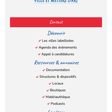
Facebook
YouTube
Instagram
LinkedIn
(s’ouvre
(s’ouvre
(s’ouvre
(s’ouvre
Contact
dans
dans
dans
dans
un
un
un
un
Découvrir
nouvel
nouvel
nouvel
nouvel
Les villes labellisées
onglet)
onglet)
onglet)
onglet)
Agenda des évènements
Appel à candidatures
Ressources & annuaires
Documentation
Structures & dispositifs
Locaux
Boutiques
Matériauthèque
Podcasts
Le réseau