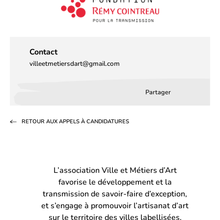
nouvel
onglet)
Contact
villeetmetiersdart@gmail.com
Partager
Partager
Partager
Partag
sur
sur
par
RETOUR AUX APPELS À CANDIDATURES
Facebook
LinkedIn
email
(s’ouvre
(s’ouvre
dans
dans
L’association Ville et Métiers d’Art
un
un
favorise le développement et la
nouvel
nouvel
transmission de savoir-faire d’exception,
onglet)
onglet)
et s’engage à promouvoir l’artisanat d’art
sur le territoire des villes labellisées.