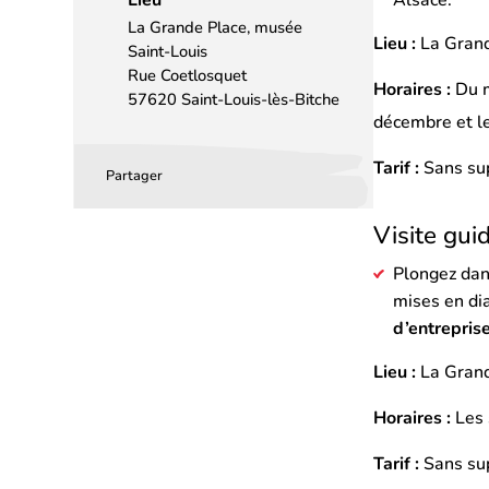
Alsace.
La Grande Place, musée
Lieu :
La Grand
Saint-Louis
Rue Coetlosquet
Horaires :
Du m
57620 Saint-Louis-lès-Bitche
décembre et le
Tarif :
Sans sup
Partager
Partager
Partager
Partager
sur
sur
par
Visite gu
Facebook
LinkedIn
email
Plongez dan
(s’ouvre
(s’ouvre
mises en di
dans
dans
d’entrepri
un
un
Lieu :
La Grand
nouvel
nouvel
onglet)
onglet)
Horaires :
Les
Tarif :
Sans sup