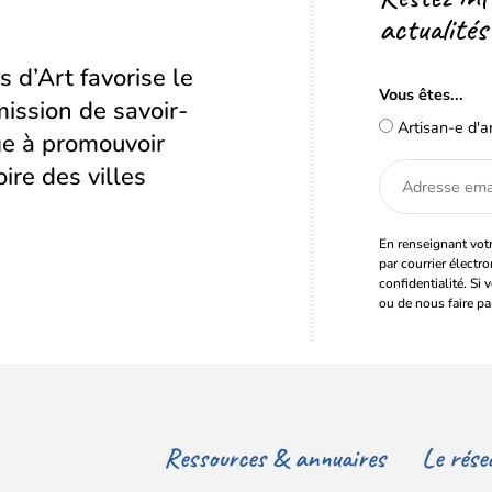
actualités
s d’Art favorise le
Vous êtes...
ission de savoir-
Artisan-e d'a
age à promouvoir
oire des villes
Adresse
email
En renseignant votr
par courrier électr
confidentialité. Si 
ou de nous faire pa
Ressources & annuaires
Le rése