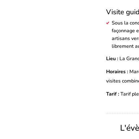
Visite gui
Sous la cond
façonnage et
artisans ver
librement a
Lieu :
La Grand
Horaires :
Mard
visites combiné
Tarif :
Tarif pl
L'év