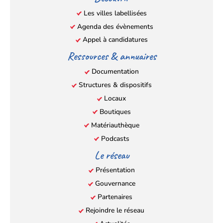
nouvel
nouvel
nouvel
nouvel
Les villes labellisées
onglet)
onglet)
onglet)
onglet)
Agenda des évènements
Appel à candidatures
Ressources & annuaires
Documentation
Structures & dispositifs
Locaux
Boutiques
Matériauthèque
Podcasts
Le réseau
Présentation
Gouvernance
Partenaires
Rejoindre le réseau