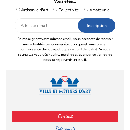
Vous êtes...
Artisan-e d'art
Collectivité
Amateur-e
Adresse
email
En renseignant votre adresse email, vous acceptez de recevoir
nos actualités par courrier électronique et vous prenez
connaissance de notre politique de confidentialité. Si vous
souhaitez vous désinscrire, merci de cliquer sur ce lien ou de
nous faire parvenir un email.
Facebook
YouTube
Instagram
LinkedIn
(s’ouvre
(s’ouvre
(s’ouvre
(s’ouvre
Contact
dans
dans
dans
dans
un
un
un
un
Découvrir