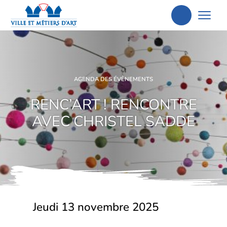
Aller
à
la
recherche
AGENDA DES ÉVÈNEMENTS
RENC’ART ! RENCONTRE
AVEC CHRISTEL SADDE
Jeudi 13 novembre 2025