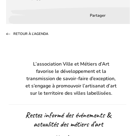
Partager
Partager
Partager
Partag
sur
sur
par
RETOUR À L’AGENDA
Facebook
LinkedIn
email
(s’ouvre
(s’ouvre
dans
dans
L’association Ville et Métiers d’Art
un
un
favorise le développement et la
nouvel
nouvel
transmission de savoir-faire d’exception,
onglet)
onglet)
et s’engage à promouvoir l’artisanat d’art
sur le territoire des villes labellisées.
Restez informé des événements &
actualités des métiers d’art