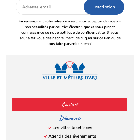
Adresse
email
En renseignant votre adresse email, vous acceptez de recevoir
nos actualités par courrier électronique et vous prenez
connaissance de notre politique de confidentialité. Si vous
souhaitez vous désinscrire, merci de cliquer sur ce lien ou de
nous faire parvenir un email.
Facebook
YouTube
Instagram
LinkedIn
(s’ouvre
(s’ouvre
(s’ouvre
(s’ouvre
Contact
dans
dans
dans
dans
un
un
un
un
Découvrir
nouvel
nouvel
nouvel
nouvel
Les villes labellisées
onglet)
onglet)
onglet)
onglet)
Agenda des évènements