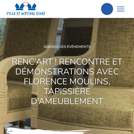
Aller
à
la
recherche
AGENDA DES ÉVÈNEMENTS
RENC’ART ! RENCONTRE ET
DÉMONSTRATIONS AVEC
FLORENCE MOULINS,
TAPISSIÈRE
D’AMEUBLEMENT