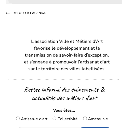
sur
sur
par
RETOUR À L’AGENDA
Facebook
LinkedIn
email
(s’ouvre
(s’ouvre
dans
dans
L’association Ville et Métiers d’Art
un
un
favorise le développement et la
nouvel
nouvel
transmission de savoir-faire d’exception,
onglet)
onglet)
et s’engage à promouvoir l’artisanat d’art
sur le territoire des villes labellisées.
Restez informé des événements &
actualités des métiers d’art
Vous êtes...
Artisan-e d'art
Collectivité
Amateur-e