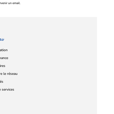
rvenir un email.
au
ation
nance
ires
re le réseau
tés
e services