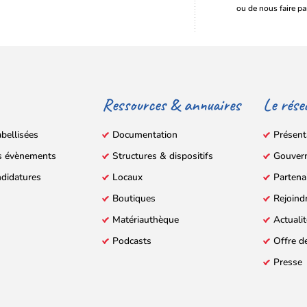
ou de nous faire pa
Ressources & annuaires
Le rése
abellisées
Documentation
Présent
s évènements
Structures & dispositifs
Gouver
ndidatures
Locaux
Partena
Boutiques
Rejoind
Matériauthèque
Actuali
Podcasts
Offre d
Presse