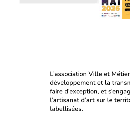
sur
sur
par
Facebook
LinkedIn
email
(s’ouvre
(s’ouvre
dans
dans
un
un
nouvel
nouvel
onglet)
onglet)
L’association Ville et Métier
développement et la transm
faire d’exception, et s’eng
l’artisanat d’art sur le territ
labellisées.