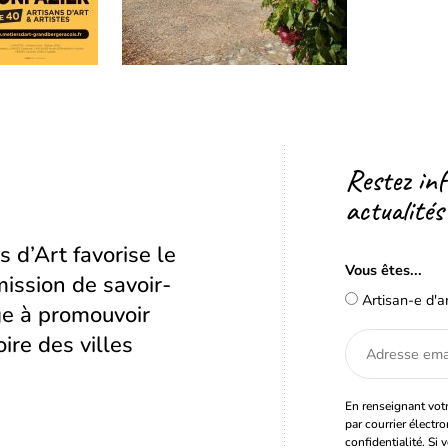
Restez in
actualités
s d’Art favorise le
Vous êtes...
ission de savoir-
Artisan-e d'a
age à promouvoir
oire des villes
Adresse
email
En renseignant votr
par courrier électr
confidentialité. Si 