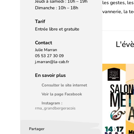
Jeudi à samedi : 10h – 19h
les gestes, le
Dimanche : 10h – 18h
vannerie, la te
Tarif
Entrée libre et gratuite
L'év
Contact
Julie Marran
05 53 27 30 09
j.marran@la-cab.fr
En savoir plus
Consulter le site internet
Voir la page Facebook
Instagram :
rma_grandbergeracois
Partager
Partager
Partager
Partager