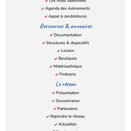
Les villes labellisées
onglet)
onglet)
onglet)
onglet)
Agenda des évènements
Appel à candidatures
Ressources & annuaires
Documentation
Structures & dispositifs
Locaux
Boutiques
Matériauthèque
Podcasts
Le réseau
Présentation
Gouvernance
Partenaires
Rejoindre le réseau
Actualités