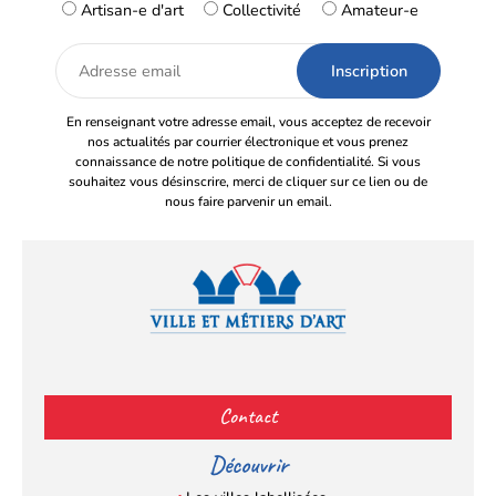
Artisan-e d'art
Collectivité
Amateur-e
Adresse
email
En renseignant votre adresse email, vous acceptez de recevoir
nos actualités par courrier électronique et vous prenez
connaissance de notre politique de confidentialité. Si vous
souhaitez vous désinscrire, merci de cliquer sur ce lien ou de
nous faire parvenir un email.
Facebook
YouTube
Instagram
LinkedIn
(s’ouvre
(s’ouvre
(s’ouvre
(s’ouvre
Contact
dans
dans
dans
dans
un
un
un
un
Découvrir
nouvel
nouvel
nouvel
nouvel