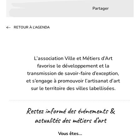
Partager
Partager
Partager
Partag
sur
sur
par
RETOUR À L’AGENDA
Facebook
LinkedIn
email
(s’ouvre
(s’ouvre
dans
dans
L’association Ville et Métiers d’Art
un
un
favorise le développement et la
nouvel
nouvel
transmission de savoir-faire d’exception,
onglet)
onglet)
et s’engage à promouvoir l’artisanat d’art
sur le territoire des villes labellisées.
Restez informé des événements &
actualités des métiers d’art
Vous êtes...