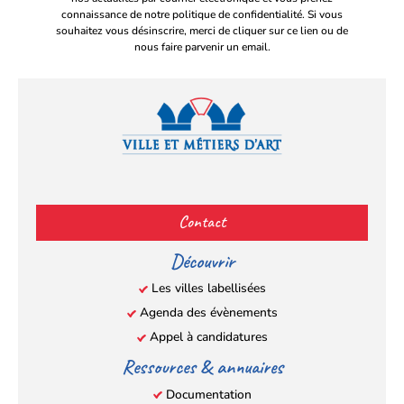
connaissance de notre politique de confidentialité. Si vous
souhaitez vous désinscrire, merci de cliquer sur ce lien ou de
nous faire parvenir un email.
Facebook
YouTube
Instagram
LinkedIn
(s’ouvre
(s’ouvre
(s’ouvre
(s’ouvre
Contact
dans
dans
dans
dans
un
un
un
un
Découvrir
nouvel
nouvel
nouvel
nouvel
Les villes labellisées
onglet)
onglet)
onglet)
onglet)
Agenda des évènements
Appel à candidatures
Ressources & annuaires
Documentation