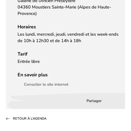
Galerie de l’Ancien Presbytère
04360 Moustiers Sainte-Marie (Alpes de Haute-
Provence)
Horaires
Les lundi, mercredi, jeudi, vendredi et les week-ends
de 10h à 12h30 et de 14h à 18h
Tarif
Entrée libre
En savoir plus
Consulter le site internet
Partager
Partager
Partager
Partag
sur
sur
par
RETOUR À L’AGENDA
Facebook
LinkedIn
email
(s’ouvre
(s’ouvre