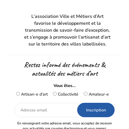
dans
dans
L’association Ville et Métiers d’Art
un
un
favorise le développement et la
nouvel
nouvel
transmission de savoir-faire d’exception,
onglet)
onglet)
et s’engage à promouvoir l’artisanat d’art
sur le territoire des villes labellisées.
Restez informé des événements &
actualités des métiers d’art
Vous êtes...
Artisan-e d'art
Collectivité
Amateur-e
Adresse
email
En renseignant votre adresse email, vous acceptez de recevoir
nos actualités par courrier électronique et vous prenez