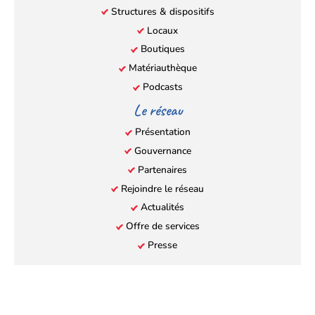
Structures & dispositifs
Locaux
Boutiques
Matériauthèque
Podcasts
Le réseau
Présentation
Gouvernance
Partenaires
Rejoindre le réseau
Actualités
Offre de services
Presse
Retou
en
Mentions légales
Politique de confidentialité
Plan du site
© Emergence graphique 2026
haut