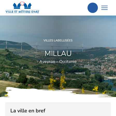
Aller
à
la
recherche
VILLES LABELLISÉES
MILLAU
Aveyron – Occitanie
La ville en bref