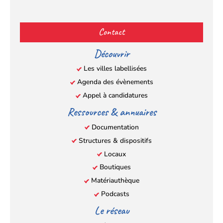
Facebook
YouTube
Instagram
LinkedIn
(s’ouvre
(s’ouvre
(s’ouvre
(s’ouvre
Contact
dans
dans
dans
dans
un
un
un
un
Découvrir
nouvel
nouvel
nouvel
nouvel
Les villes labellisées
onglet)
onglet)
onglet)
onglet)
Agenda des évènements
Appel à candidatures
Ressources & annuaires
Documentation
Structures & dispositifs
Locaux
Boutiques
Matériauthèque
Podcasts
Le réseau