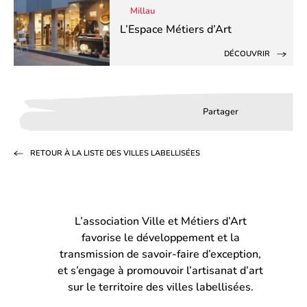
Millau
L’Espace Métiers d’Art
DÉCOUVRIR
Partager
Partager
Partager
Partag
sur
sur
par
RETOUR À LA LISTE DES VILLES LABELLISÉES
Facebook
LinkedIn
email
(s’ouvre
(s’ouvre
dans
dans
L’association Ville et Métiers d’Art
un
un
favorise le développement et la
nouvel
nouvel
transmission de savoir-faire d’exception,
onglet)
onglet)
et s’engage à promouvoir l’artisanat d’art
sur le territoire des villes labellisées.