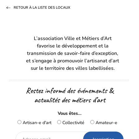
sur
sur
par
RETOUR À LA LISTE DES LOCAUX
Facebook
LinkedIn
email
(s’ouvre
(s’ouvre
dans
dans
L’association Ville et Métiers d’Art
un
un
favorise le développement et la
nouvel
nouvel
transmission de savoir-faire d’exception,
onglet)
onglet)
et s’engage à promouvoir l’artisanat d’art
sur le territoire des villes labellisées.
Restez informé des événements &
actualités des métiers d’art
Vous êtes...
Artisan-e d'art
Collectivité
Amateur-e
Adresse