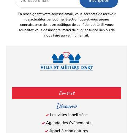
email
En renseignant votre adresse email, vous acceptez de recevoir
nos actualités par courrier électronique et vous prenez
connaissance de notre politique de confidentialité. Si vous
souhaitez vous désinscrire, merci de cliquer sur ce lien ou de
nous faire parvenir un email.
Facebook
YouTube
Instagram
LinkedIn
(s’ouvre
(s’ouvre
(s’ouvre
(s’ouvre
Contact
dans
dans
dans
dans
un
un
un
un
Découvrir
nouvel
nouvel
nouvel
nouvel
Les villes labellisées
onglet)
onglet)
onglet)
onglet)
Agenda des évènements
Appel à candidatures