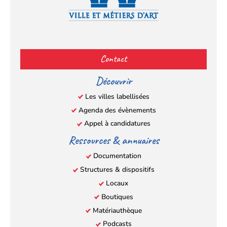
Facebook
YouTube
Instagram
LinkedIn
(s’ouvre
(s’ouvre
(s’ouvre
(s’ouvre
Contact
dans
dans
dans
dans
un
un
un
un
Découvrir
nouvel
nouvel
nouvel
nouvel
Les villes labellisées
onglet)
onglet)
onglet)
onglet)
Agenda des évènements
Appel à candidatures
Ressources & annuaires
Documentation
Structures & dispositifs
Locaux
Boutiques
Matériauthèque
Podcasts