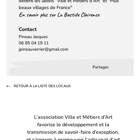
détient les labels "Ville et Métiers d'Art" et "Plus
beaux villages de France"
En savoir plus sur La Bastide Clairence
Contact
Pineau Jacques
06 85 04 19 11
jpineauverrier@gmail.com
Partager
Partager
Partager
Partag
sur
sur
par
RETOUR À LA LISTE DES LOCAUX
Facebook
LinkedIn
email
(s’ouvre
(s’ouvre
dans
dans
L’association Ville et Métiers d’Art
un
un
favorise le développement et la
nouvel
nouvel
transmission de savoir-faire d’exception,
onglet)
onglet)
et s’engage à promouvoir l’artisanat d’art