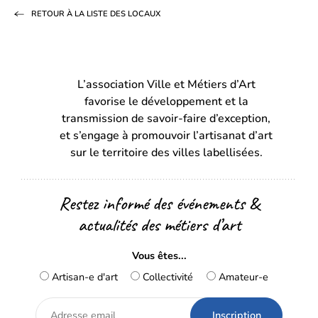
sur
sur
par
RETOUR À LA LISTE DES LOCAUX
Facebook
LinkedIn
email
(s’ouvre
(s’ouvre
dans
dans
L’association Ville et Métiers d’Art
un
un
favorise le développement et la
nouvel
nouvel
transmission de savoir-faire d’exception,
onglet)
onglet)
et s’engage à promouvoir l’artisanat d’art
sur le territoire des villes labellisées.
Restez informé des événements &
actualités des métiers d’art
Vous êtes...
Artisan-e d'art
Collectivité
Amateur-e
Adresse