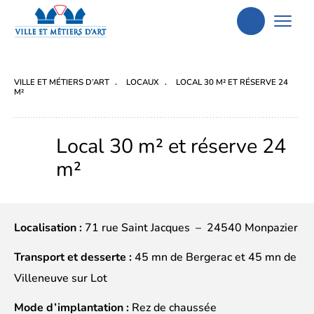
Aller
à
la
VILLE ET MÉTIERS D’ART
LOCAUX
LOCAL 30 M² ET RÉSERVE 24
recherche
M²
Local 30 m² et réserve 24
m²
Localisation :
71 rue Saint Jacques – 24540 Monpazier
Transport et desserte :
45 mn de Bergerac et 45 mn de
Villeneuve sur Lot
Mode d’implantation :
Rez de chaussée