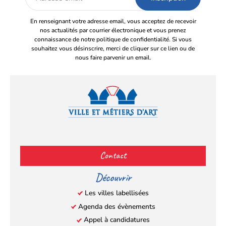
email
En renseignant votre adresse email, vous acceptez de recevoir
nos actualités par courrier électronique et vous prenez
connaissance de notre politique de confidentialité. Si vous
souhaitez vous désinscrire, merci de cliquer sur ce lien ou de
nous faire parvenir un email.
Facebook
YouTube
Instagram
LinkedIn
(s’ouvre
(s’ouvre
(s’ouvre
(s’ouvre
Contact
dans
dans
dans
dans
un
un
un
un
Découvrir
nouvel
nouvel
nouvel
nouvel
Les villes labellisées
onglet)
onglet)
onglet)
onglet)
Agenda des évènements
Appel à candidatures