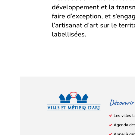
développement et la transm
faire d’exception, et s’eng
l’artisanat d’art sur le territ
labellisées.
Découvrir
Les villes l
Agenda de
Facebook
YouTube
Instagram
LinkedIn
(s’ouvre
(s’ouvre
(s’ouvre
(s’ouvre
Appel à ca