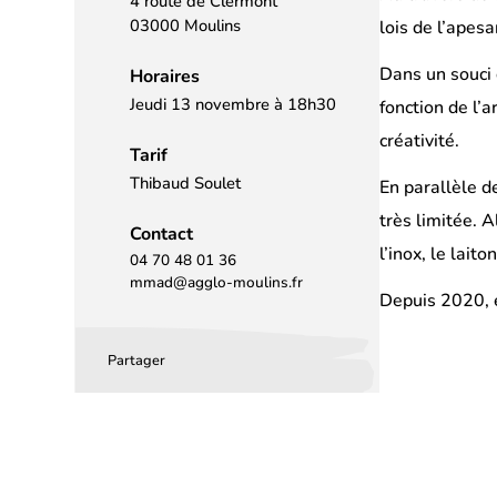
4 route de Clermont
03000 Moulins
lois de l’apes
Dans un souci 
Horaires
Jeudi 13 novembre à 18h30
fonction de l’a
créativité.
Tarif
Thibaud Soulet
En parallèle 
très limitée. A
Contact
l’inox, le lait
04 70 48 01 36
mmad@agglo-moulins.fr
Depuis 2020, e
Partager
Partager
Partager
Partager
sur
sur
par
Facebook
LinkedIn
email
(s’ouvre
(s’ouvre