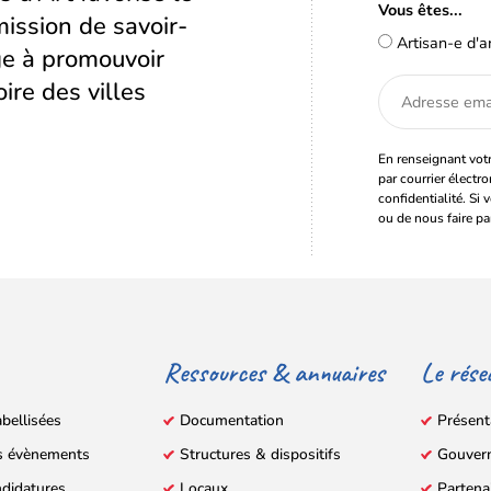
Vous êtes...
ission de savoir-
Artisan-e d'a
age à promouvoir
oire des villes
Adresse
email
En renseignant votr
par courrier électr
confidentialité. Si 
ou de nous faire pa
Ressources & annuaires
Le rése
abellisées
Documentation
Présent
s évènements
Structures & dispositifs
Gouver
ndidatures
Locaux
Partena