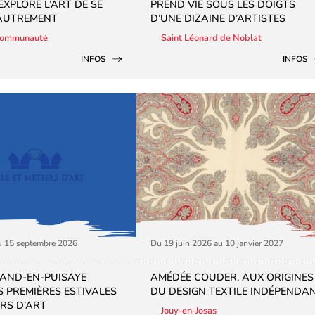
XPLORE L’ART DE SE
PREND VIE SOUS LES DOIGTS
AUTREMENT
D’UNE DIZAINE D’ARTISTES
Communauté
Saint Léonard de Noblat
INFOS
INFOS
au 15 septembre 2026
Du 19 juin 2026 au 10 janvier 2027
AND-EN-PUISAYE
AMÉDÉE COUDER, AUX ORIGINES
S PREMIÈRES ESTIVALES
DU DESIGN TEXTILE INDÉPENDA
ERS D’ART
Jouy-en-Josas